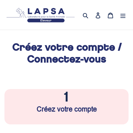
Passer
au
Rechercher
Se connecter
Panier
contenu
Créez votre compte /
Connectez-vous
1
Créez votre compte