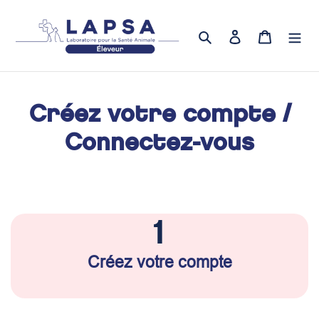
Passer
au
Rechercher
Se connecter
Panier
contenu
Créez votre compte /
Connectez-vous
1
Créez votre compte